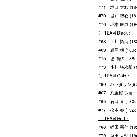
#71 坂口 大和 (184
#70 城戸 賢心 (181
#76 坂本 康成 (194
〇 TEAM Black：
#68 下川 拓海 (188
#69 岩屋 頼 (183c
#75 堀 陽稀 (188c
#73 小川 瑛次郎 (18
〇 TEAM Gold：
#80 バラダランタホリ
#67 八重樫 ショーン龍
#65 石口 直 (180c
#77 松本 秦 (192c
〇 TEAM Red：
#66 鍋田 憲伸 (182
#79 塚田 大聖 (196