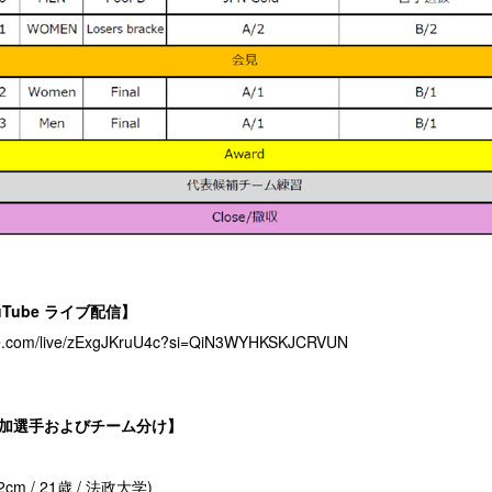
ouTube ライブ配信】
be.com/live/zExgJKruU4c?si=QiN3WYHKSKJCRVUN
21参加選手およびチーム分け】
cm / 21歳 / 法政大学)