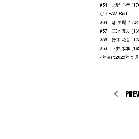
#54 上野 心音 (17
〇 TEAM Red：
#64 森 美麗 (180
#57 三次 真歩 (16
#59 鈴木 花音 (174
#53 下井 陽和 (16
※年齢は2025年 5 
PRE