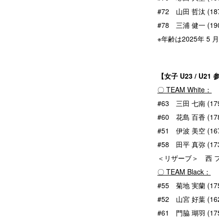
#72 山田 哲汰 (187
#78 三浦 健一 (190
※年齢は2025年 5 
【女子 U23 / U
〇 TEAM White：
#63 三田 七南 (1
#60 花島 百香 (1
#51 伊波 美空 (1
#58 田平 真弥 (173
＜リザーブ＞ 西 ファト
〇 TEAM Black：
#55 菊地 実蘭 (175
#52 山宮 好葉 (162
#61 門脇 瑚羽 (17