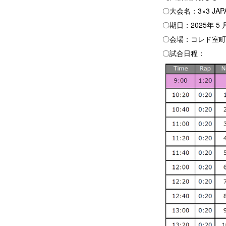
〇大会名：3×3 JAP
〇期日：2025年 5 
〇会場：コレド室町テ
〇試合日程：